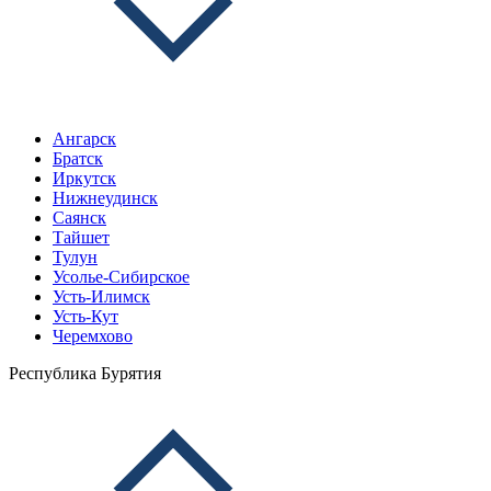
Ангарск
Братск
Иркутск
Нижнеудинск
Саянск
Тайшет
Тулун
Усолье-Сибирское
Усть-Илимск
Усть-Кут
Черемхово
Республика Бурятия