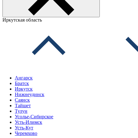
Иркутская область
Ангарск
Братск
Иркутск
Нижнеудинск
Саянск
Тайшет
Тулун
Усолье-Сибирское
Усть-Илимск
Усть-Кут
Черемхово