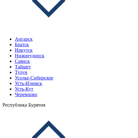
Ангарск
Братск
Иркутск
Нижнеудинск
Саянск
Тайшет
Тулун
Усолье-Сибирское
Усть-Илимск
Усть-Кут
Черемхово
Республика Бурятия