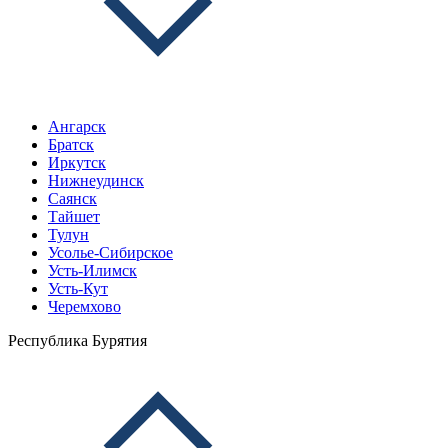
Ангарск
Братск
Иркутск
Нижнеудинск
Саянск
Тайшет
Тулун
Усолье-Сибирское
Усть-Илимск
Усть-Кут
Черемхово
Республика Бурятия