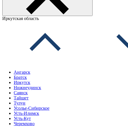
Иркутская область
Ангарск
Братск
Иркутск
Нижнеудинск
Саянск
Тайшет
Тулун
Усолье-Сибирское
Усть-Илимск
Усть-Кут
Черемхово