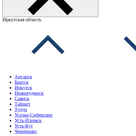
Иркутская область
Ангарск
Братск
Иркутск
Нижнеудинск
Саянск
Тайшет
Тулун
Усолье-Сибирское
Усть-Илимск
Усть-Кут
Черемхово