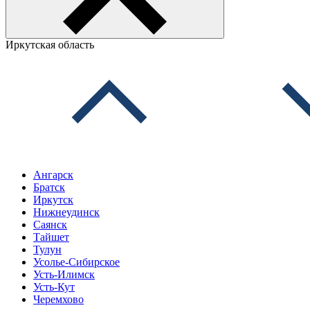
Иркутская область
Ангарск
Братск
Иркутск
Нижнеудинск
Саянск
Тайшет
Тулун
Усолье-Сибирское
Усть-Илимск
Усть-Кут
Черемхово