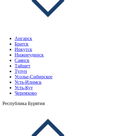
Ангарск
Братск
Иркутск
Нижнеудинск
Саянск
Тайшет
Тулун
Усолье-Сибирское
Усть-Илимск
Усть-Кут
Черемхово
Республика Бурятия