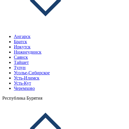
Ангарск
Братск
Иркутск
Нижнеудинск
Саянск
Тайшет
Тулун
Усолье-Сибирское
Усть-Илимск
Усть-Кут
Черемхово
Республика Бурятия