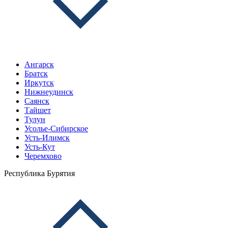
Ангарск
Братск
Иркутск
Нижнеудинск
Саянск
Тайшет
Тулун
Усолье-Сибирское
Усть-Илимск
Усть-Кут
Черемхово
Республика Бурятия