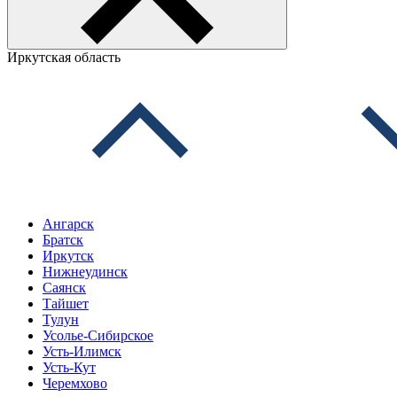
Иркутская область
Ангарск
Братск
Иркутск
Нижнеудинск
Саянск
Тайшет
Тулун
Усолье-Сибирское
Усть-Илимск
Усть-Кут
Черемхово