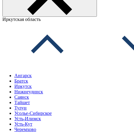
Иркутская область
Ангарск
Братск
Иркутск
Нижнеудинск
Саянск
Тайшет
Тулун
Усолье-Сибирское
Усть-Илимск
Усть-Кут
Черемхово