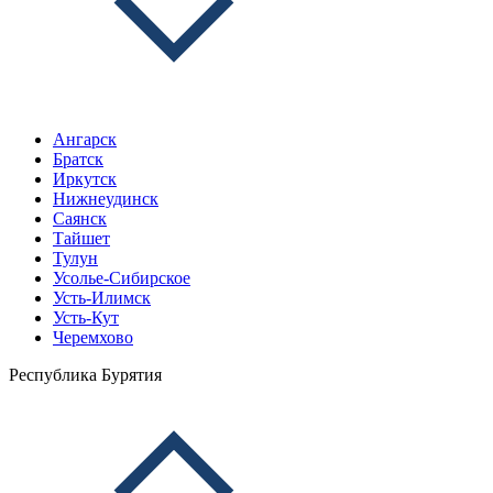
Ангарск
Братск
Иркутск
Нижнеудинск
Саянск
Тайшет
Тулун
Усолье-Сибирское
Усть-Илимск
Усть-Кут
Черемхово
Республика Бурятия