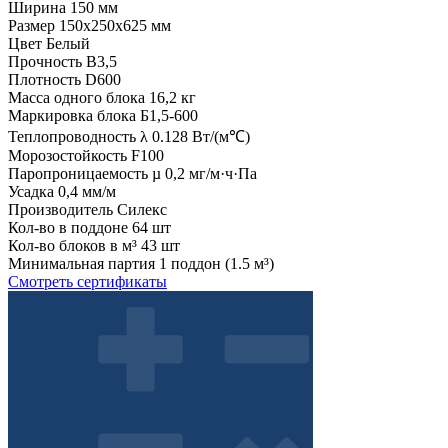
Ширина
150 мм
Размер
150x250x625 мм
Цвет
Белый
Прочность
B3,5
Плотность
D600
Масса одного блока
16,2 кг
Маркировка блока
Б1,5-600
Теплопроводность λ
0.128 Вт/(м℃)
Морозостойкость
F100
Паропроницаемость µ
0,2 мг/м·ч·Па
Усадка
0,4 мм/м
Производитель
Силекс
Кол-во в поддоне
64 шт
Кол-во блоков в м³
43 шт
Минимальная партия
1 поддон (1.5 м³)
Смотреть сертификаты