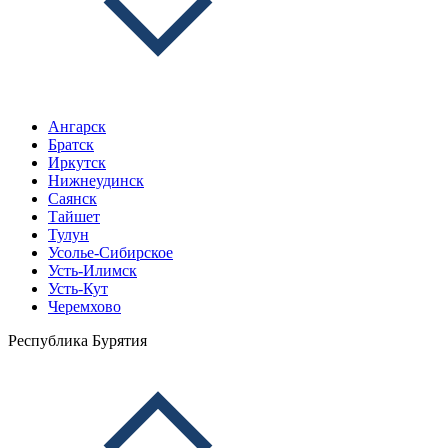
Ангарск
Братск
Иркутск
Нижнеудинск
Саянск
Тайшет
Тулун
Усолье-Сибирское
Усть-Илимск
Усть-Кут
Черемхово
Республика Бурятия