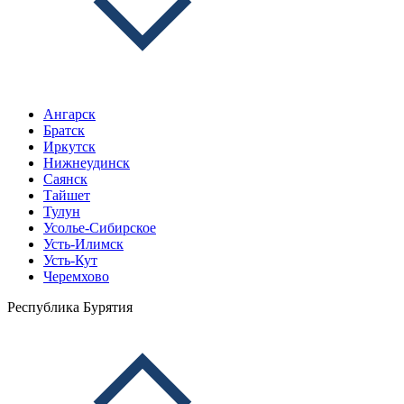
Ангарск
Братск
Иркутск
Нижнеудинск
Саянск
Тайшет
Тулун
Усолье-Сибирское
Усть-Илимск
Усть-Кут
Черемхово
Республика Бурятия