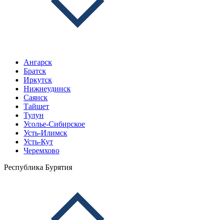
Ангарск
Братск
Иркутск
Нижнеудинск
Саянск
Тайшет
Тулун
Усолье-Сибирское
Усть-Илимск
Усть-Кут
Черемхово
Республика Бурятия