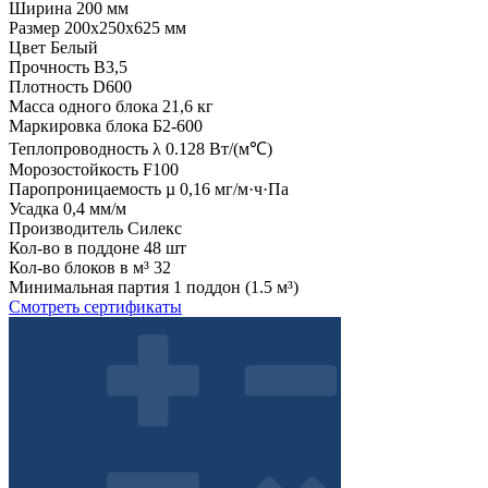
Ширина
200 мм
Размер
200x250x625 мм
Цвет
Белый
Прочность
B3,5
Плотность
D600
Масса одного блока
21,6 кг
Маркировка блока
Б2-600
Теплопроводность λ
0.128 Вт/(м℃)
Морозостойкость
F100
Паропроницаемость µ
0,16 мг/м·ч·Па
Усадка
0,4 мм/м
Производитель
Силекс
Кол-во в поддоне
48 шт
Кол-во блоков в м³
32
Минимальная партия
1 поддон (1.5 м³)
Смотреть сертификаты