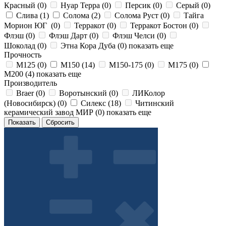
Красный (
0
)
Нуар Терра (
0
)
Персик (
0
)
Серый (
0
)
Слива (
1
)
Солома (
2
)
Солома Руст (
0
)
Тайга
Морион ЮГ (
0
)
Терракот (
0
)
Терракот Бостон (
0
)
Флэш (
0
)
Флэш Дарт (
0
)
Флэш Челси (
0
)
Шоколад (
0
)
Этна Кора Дуба (
0
)
показать еще
Прочность
М125 (
0
)
М150 (
14
)
М150-175 (
0
)
М175 (
0
)
М200 (
4
)
показать еще
Производитель
Braer (
0
)
Воротынский (
0
)
ЛИКолор
(Новосибирск) (
0
)
Силекс (
18
)
Читинский
керамический завод МИР (
0
)
показать еще