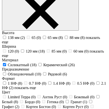
Высота
138 мм (
2
)
65 (
0
)
65 мм (
8
)
88 мм (
8
)
показать
еще
Ширина
120 (
0
)
120 мм (
18
)
85 мм (
0
)
60 мм (
0
)
показать
еще
Материал
Силикатный (
18
)
Керамический (
26
)
Предназначение
Облицовочный (
10
)
Рядовой (
6
)
Формат
1 НФ (
8
)
0.7 НФ (
0
)
1.4 НФ (
8
)
0.5 НФ (
0
)
2.1
НФ (
2
)
показать еще
Цвет
Limited Терра (
0
)
Антик Руст (
0
)
Бежевый (
0
)
Белый (
8
)
Бордо (
0
)
Готика (
0
)
Гранат (
1
)
Графит (
2
)
Кортен Бостон (
0
)
Кортен Руст (
0
)