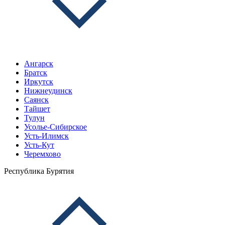
Ангарск
Братск
Иркутск
Нижнеудинск
Саянск
Тайшет
Тулун
Усолье-Сибирское
Усть-Илимск
Усть-Кут
Черемхово
Республика Бурятия